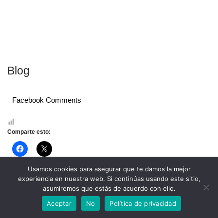
Blog
Facebook Comments
Comparte esto:
Haz
Haz
clic
clic
para
para
compartir
compartir
Usamos cookies para asegurar que te damos la mejor
en
en
experiencia en nuestra web. Si continúas usando este sitio,
Facebook
X
Personalizar Cookies
Política de Cookies
Aviso Legal
(Se
(Se
asumiremos que estás de acuerdo con ello.
abre
abre
en
en
Neve
| Funciona gracias a
WordPress
Aceptar
No
Política de privacidad
una
una
ventana
ventana
nueva)
nueva)