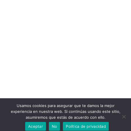
Usamos cookies para asegurar que te damos la mejor
experiencia en nuestra web. Si continúas usando este sitio,
asumiremos que estás de acuerdo con ello.
Personalizar Cookies
Política de Cookies
Aviso Legal
Aceptar
No
Política de privacidad
Neve
| Funciona gracias a
WordPress