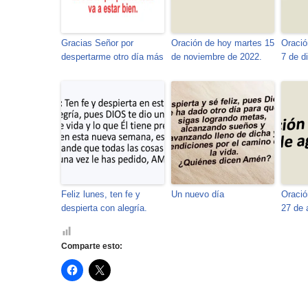
Gracias Señor por
Oración de hoy martes 15
Oració
despertarme otro día más
de noviembre de 2022.
7 de d
Feliz lunes, ten fe y
Un nuevo día
Oració
despierta con alegría.
27 de 
Comparte esto:
H
H
a
a
z
z
c
c
l
l