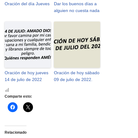
Oración del día Jueves
Dar los buenos días a
alguien no cuesta nada
Oración de hoy jueves
Oración de hoy sábado
14 de julio de 2022
09 de julio de 2022.
Comparte esto:
H
H
a
a
z
z
c
c
l
l
i
i
c
c
Relacionado
p
p