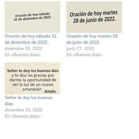
a
a
r
r
a
a
c
c
o
o
m
m
p
p
a
a
r
r
Oración de hoy sábado 31
Oración de hoy martes 28
t
t
i
i
de diciembre de 2022.
de junio de 2022.
r
r
e
e
diciembre 29, 2022
junio 27, 2022
n
n
En «Buenos días»
En «Buenos días»
F
X
a
(
c
S
e
e
b
a
o
b
o
r
k
e
(
e
S
n
e
u
Señor te doy los buenos
a
n
días
b
a
r
v
diciembre 15, 2020
e
e
En «Buenos días»
e
n
n
t
u
a
n
n
a
a
v
n