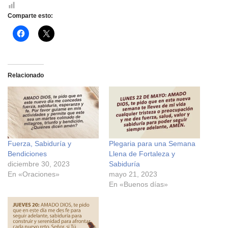
Comparte esto:
H
H
a
a
z
z
c
c
l
l
i
i
c
c
Relacionado
p
p
a
a
r
r
a
a
c
c
o
o
m
m
p
p
a
a
r
r
Fuerza, Sabiduría y
Plegaria para una Semana
t
t
i
i
Bendiciones
Llena de Fortaleza y
r
r
e
e
diciembre 30, 2023
Sabiduría
n
n
En «Oraciones»
mayo 21, 2023
F
X
a
(
En «Buenos días»
c
S
e
e
b
a
o
b
o
r
k
e