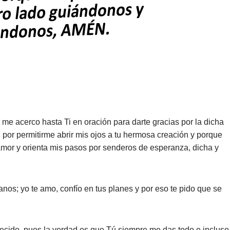
 me acerco hasta Ti en oración para darte gracias por la dicha
 por permitirme abrir mis ojos a tu hermosa creación y porque
mor y orienta mis pasos por senderos de esperanza, dicha y
nos; yo te amo, confío en tus planes y por eso te pido que se
cido, pues la verdad es que Tú siempre me das todo e incluso