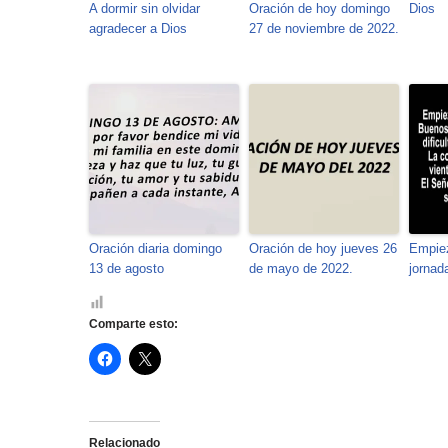
A dormir sin olvidar
Oración de hoy domingo
Dios
agradecer a Dios
27 de noviembre de 2022.
Oración diaria domingo
Oración de hoy jueves 26
Empiez
13 de agosto
de mayo de 2022.
jornad
Comparte esto:
H
H
a
a
z
z
c
c
l
l
i
i
c
c
Relacionado
p
p