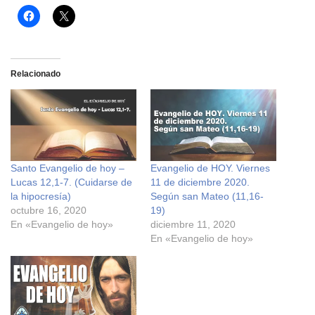
H
H
a
a
z
z
c
c
l
l
i
i
c
c
Relacionado
p
p
a
a
r
r
a
a
c
c
o
o
m
m
p
p
a
a
r
r
Santo Evangelio de hoy –
Evangelio de HOY. Viernes
t
t
i
i
Lucas 12,1-7. (Cuidarse de
11 de diciembre 2020.
r
r
e
e
la hipocresía)
Según san Mateo (11,16-
n
n
octubre 16, 2020
19)
F
X
a
(
En «Evangelio de hoy»
diciembre 11, 2020
c
S
En «Evangelio de hoy»
e
e
b
a
o
b
o
r
k
e
(
e
S
n
e
u