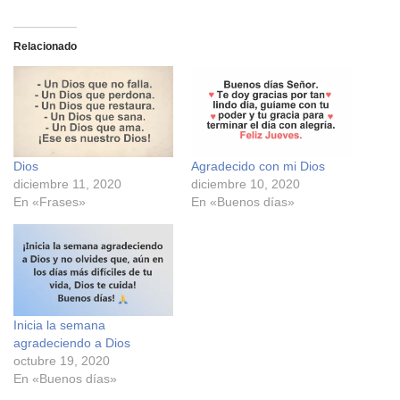
c
c
l
l
i
i
c
c
Relacionado
p
p
a
a
r
r
a
a
c
c
o
o
m
m
p
p
a
a
r
r
Dios
Agradecido con mi Dios
t
t
i
i
diciembre 11, 2020
diciembre 10, 2020
r
r
e
e
En «Frases»
En «Buenos días»
n
n
F
X
a
(
c
S
e
e
b
a
o
b
o
r
k
e
(
e
Inicia la semana
S
n
e
u
agradeciendo a Dios
a
n
octubre 19, 2020
b
a
r
v
En «Buenos días»
e
e