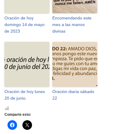
Oración de hoy
Encomendando este
domingo 14 de mayo
mes a las manos
de 2023
divinas
Oración de hoy lunes
Oración diaria sábado
20 de junio.
22
Comparte esto:
H
H
a
a
z
z