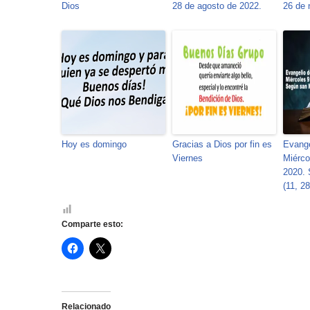
Dios
28 de agosto de 2022.
26 de 
Hoy es domingo
Gracias a Dios por fin es
Evange
Viernes
Miérco
2020.
(11, 28
Comparte esto:
H
H
a
a
z
z
c
c
l
l
i
i
c
c
Relacionado
p
p