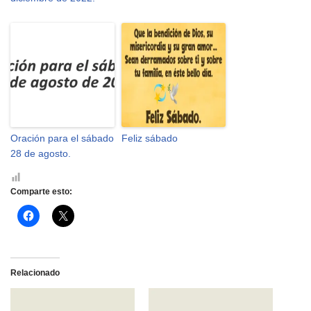
Oración para el sábado
Feliz sábado
28 de agosto.
Comparte esto:
H
H
a
a
z
z
c
c
l
l
i
i
c
c
Relacionado
p
p
a
a
r
r
a
a