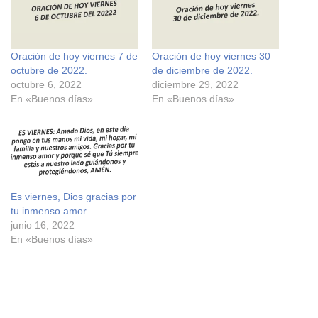
c
c
o
o
m
m
p
p
a
a
r
r
Oración de hoy viernes 7 de
Oración de hoy viernes 30
t
t
i
i
octubre de 2022.
de diciembre de 2022.
r
r
e
e
octubre 6, 2022
diciembre 29, 2022
n
n
En «Buenos días»
En «Buenos días»
F
X
a
(
c
S
e
e
b
a
o
b
o
r
k
e
(
e
S
n
e
u
Es viernes, Dios gracias por
a
n
tu inmenso amor
b
a
r
v
junio 16, 2022
e
e
En «Buenos días»
e
n
n
t
u
a
n
n
a
a
v
n
e
u
n
e
t
v