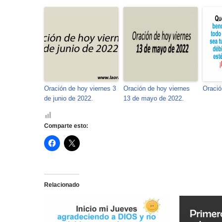
Oración de hoy viernes 3
Oración de hoy viernes
Oració
de junio de 2022.
13 de mayo de 2022.
Comparte esto:
H
H
a
a
z
z
c
c
l
l
i
i
c
c
Relacionado
p
p
a
a
r
r
a
a
c
c
o
o