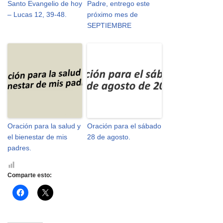
Santo Evangelio de hoy
Padre, entrego este
– Lucas 12, 39-48.
próximo mes de
SEPTIEMBRE
Oración para la salud y
Oración para el sábado
el bienestar de mis
28 de agosto.
padres.
Comparte esto:
H
H
a
a
z
z
c
c
l
l