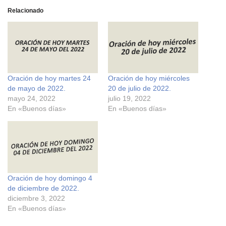
i
i
c
c
Relacionado
p
p
a
a
r
r
a
a
c
c
o
o
m
m
p
p
a
a
r
r
Oración de hoy martes 24
Oración de hoy miércoles
t
t
i
i
de mayo de 2022.
20 de julio de 2022.
r
r
e
e
mayo 24, 2022
julio 19, 2022
n
n
En «Buenos días»
En «Buenos días»
F
X
a
(
c
S
e
e
b
a
o
b
o
r
k
e
(
e
S
n
e
u
Oración de hoy domingo 4
a
n
de diciembre de 2022.
b
a
r
v
diciembre 3, 2022
e
e
En «Buenos días»
e
n
n
t
u
a