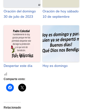
Oración del domingo
Oración de hoy sábado
30 de julio de 2023
10 de septiembre
Despertar este día
Hoy es domingo
Comparte esto:
H
H
a
a
z
z
c
c
l
l
i
i
c
c
Relacionado