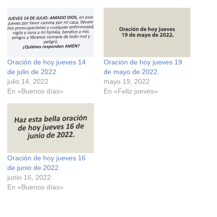
p
p
a
a
r
r
a
a
c
c
o
o
m
m
p
p
a
a
r
r
Oración de hoy jueves 14
Oración de hoy jueves 19
t
t
i
i
de julio de 2022
de mayo de 2022.
r
r
e
e
julio 14, 2022
mayo 19, 2022
n
n
En «Buenos días»
En «Feliz jueves»
F
X
a
(
c
S
e
e
b
a
o
b
o
r
k
e
(
e
S
n
e
u
Oración de hoy jueves 16
a
n
de junio de 2022.
b
a
r
v
junio 16, 2022
e
e
En «Buenos días»
e
n
n
t
u
a
n
n
a
a