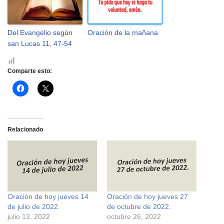
Del Evangelio según
Oración de la mañana
san Lucas 11, 47-54
Comparte esto:
H
H
a
a
z
z
c
c
l
l
i
i
c
c
Relacionado
p
p
a
a
r
r
a
a
c
c
o
o
m
m
p
p
a
a
r
r
Oración de hoy jueves 14
Oración de hoy jueves 27
t
t
i
i
de julio de 2022.
de octubre de 2022.
r
r
e
e
julio 13, 2022
octubre 26, 2022
n
n