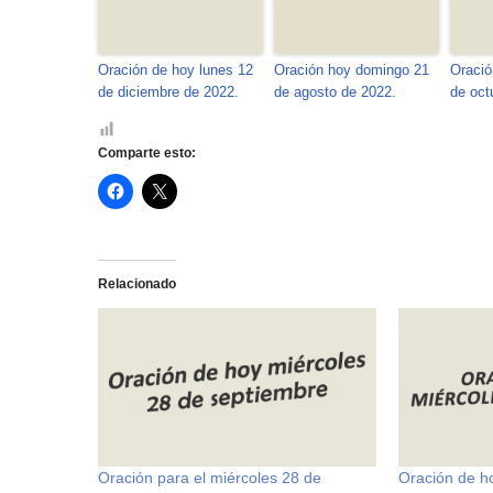
Oración de hoy lunes 12
Oración hoy domingo 21
Oració
de diciembre de 2022.
de agosto de 2022.
de oct
Comparte esto:
H
H
a
a
z
z
c
c
l
l
i
i
c
c
Relacionado
p
p
a
a
r
r
a
a
c
c
o
o
m
m
p
p
a
a
r
r
t
t
i
i
r
r
e
e
Oración para el miércoles 28 de
Oración de h
n
n