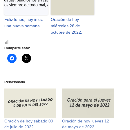
Feliz lunes, hoy inicia
Oración de hoy
una nueva semana
miércoles 26 de
octubre de 2022.
Comparte esto:
H
H
a
a
z
z
c
c
l
l
i
i
c
c
Relacionado
p
p
a
a
r
r
a
a
c
c
o
o
m
m
p
p
a
a
r
r
Oración de hoy sábado 09
Oración de hoy jueves 12
t
t
i
i
de julio de 2022.
de mayo de 2022.
r
r