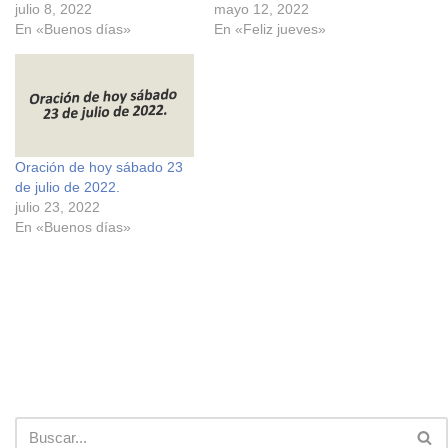
e
e
julio 8, 2022
mayo 12, 2022
n
n
En «Buenos días»
En «Feliz jueves»
F
X
a
(
c
S
e
e
b
a
o
b
o
r
k
e
(
e
S
n
e
u
Oración de hoy sábado 23
a
n
de julio de 2022.
b
a
r
v
julio 23, 2022
e
e
En «Buenos días»
e
n
n
t
u
a
n
n
a
a
v
n
e
u
n
e
t
v
a
a
n
)
a
n
u
e
v
a