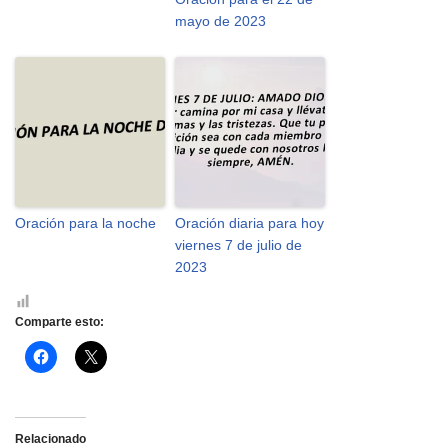
mayo de 2023
Oración para la noche
Oración diaria para hoy
viernes 7 de julio de
2023
Comparte esto:
H
H
a
a
z
z
c
c
l
l
i
i
c
c
Relacionado
p
p