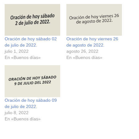
a
a
r
r
a
a
c
c
o
o
m
m
p
p
a
a
r
r
Oración de hoy sábado 02
Oración de hoy viernes 26
t
t
i
i
de julio de 2022.
de agosto de 2022.
r
r
e
e
julio 1, 2022
agosto 26, 2022
n
n
En «Buenos días»
En «Buenos días»
F
X
a
(
c
S
e
e
b
a
o
b
o
r
k
e
(
e
S
n
e
u
Oración de hoy sábado 09
a
n
de julio de 2022.
b
a
r
v
julio 8, 2022
e
e
En «Buenos días»
e
n
n
t
u
a
n
n
a
a