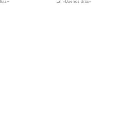
días»
En «Buenos días»