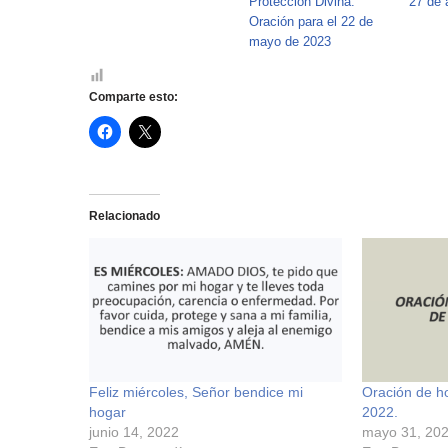
Protección Divina:
27 de 
Oración para el 22 de
mayo de 2023
Comparte esto:
H
H
a
a
z
z
c
c
l
l
i
i
c
c
Relacionado
p
p
a
a
r
r
a
a
c
c
o
o
m
m
p
p
a
a
r
r
t
t
i
i
r
r
e
e
Feliz miércoles, Señor bendice mi
Oración de h
n
n
hogar
2022.
F
X
a
(
junio 14, 2022
mayo 31, 20
c
S