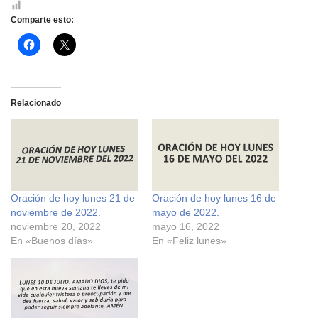
Comparte esto:
H
H
a
a
z
z
c
c
l
l
i
i
c
c
Relacionado
p
p
a
a
r
r
a
a
c
c
o
o
m
m
p
p
a
a
r
r
Oración de hoy lunes 21 de
Oración de hoy lunes 16 de
t
t
i
i
noviembre de 2022.
mayo de 2022.
r
r
e
e
noviembre 20, 2022
mayo 16, 2022
n
n
En «Buenos días»
En «Feliz lunes»
F
X
a
(
c
S
e
e
b
a
o
b
o
r
k
e