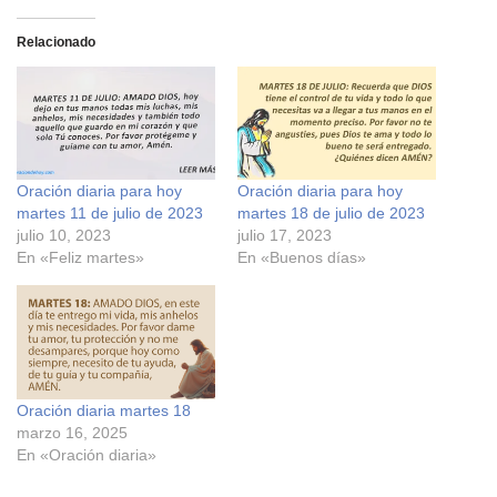
l
l
i
i
c
c
Relacionado
p
p
a
a
r
r
a
a
c
c
o
o
m
m
p
p
a
a
r
r
Oración diaria para hoy
Oración diaria para hoy
t
t
i
i
martes 11 de julio de 2023
martes 18 de julio de 2023
r
r
e
e
julio 10, 2023
julio 17, 2023
n
n
En «Feliz martes»
En «Buenos días»
F
X
a
(
c
S
e
e
b
a
o
b
o
r
k
e
(
e
S
n
e
u
Oración diaria martes 18
a
n
marzo 16, 2025
b
a
r
v
En «Oración diaria»
e
e
e
n
n
t