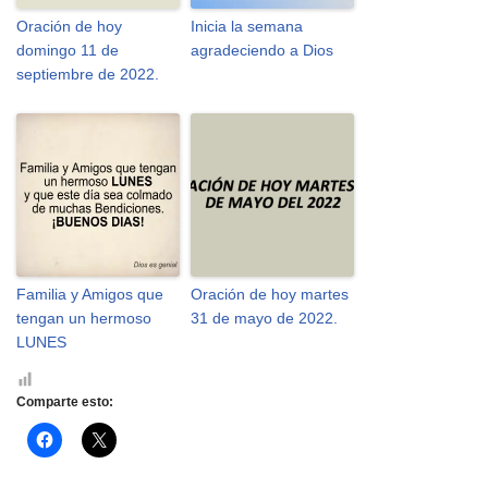
Oración de hoy
Inicia la semana
domingo 11 de
agradeciendo a Dios
septiembre de 2022.
Familia y Amigos que
Oración de hoy martes
tengan un hermoso
31 de mayo de 2022.
LUNES
Comparte esto:
H
H
a
a
z
z
c
c