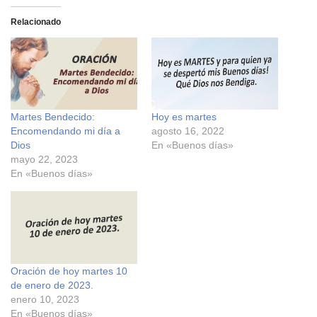
i
i
c
c
Relacionado
p
p
a
a
r
r
a
a
c
c
o
o
m
m
p
p
a
a
r
r
Martes Bendecido:
Hoy es martes
t
t
i
i
Encomendando mi día a
agosto 16, 2022
r
r
e
e
Dios
En «Buenos días»
n
n
mayo 22, 2023
F
X
a
(
En «Buenos días»
c
S
e
e
b
a
o
b
o
r
k
e
(
e
S
n
e
u
a
n
Oración de hoy martes 10
b
a
r
v
de enero de 2023.
e
e
enero 10, 2023
e
n
n
t
En «Buenos días»