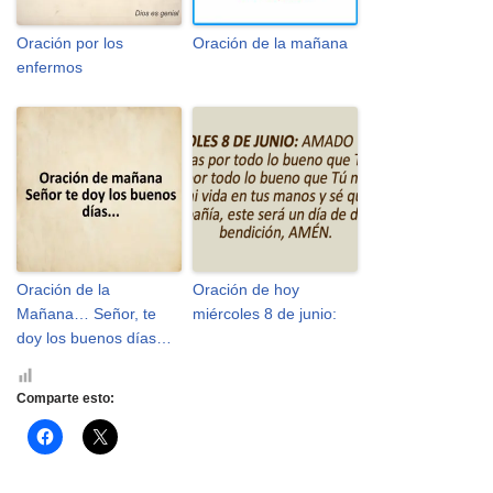
Oración por los
Oración de la mañana
enfermos
Oración de la
Oración de hoy
Mañana… Señor, te
miércoles 8 de junio:
doy los buenos días…
Comparte esto:
H
H
a
a
z
z
c
c
l
l