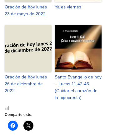
Oración de hoy lunes
Ya es viernes
23 de mayo de 2022.
Oración de hoy lunes
Santo Evangelio de hoy
26 de diciembre de
– Lucas 11,42-46.
2022.
(Cuidar el corazón de
la hipocresía)
Comparte esto:
H
H
a
a
z
z
c
c