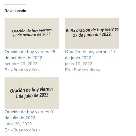
l
l
i
i
c
c
Relacionado
p
p
a
a
r
r
a
a
c
c
o
o
m
m
p
p
a
a
r
r
Oración de hoy viernes 28
Oración de hoy viernes 17
t
t
i
i
de octubre de 2022.
de junio 2022
r
r
e
e
octubre 26, 2022
junio 16, 2022
n
n
En «Buenos días»
En «Buenos días»
F
X
a
(
c
S
e
e
b
a
o
b
o
r
k
e
(
e
S
n
e
u
Oración de hoy viernes 01
a
n
de julio de 2022.
b
a
r
v
junio 30, 2022
e
e
En «Buenos días»
e
n
n
t