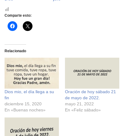
Comparte esto:
H
H
a
a
z
z
c
c
l
l
i
i
c
c
Relacionado
p
p
a
a
r
r
a
a
c
c
o
o
m
m
p
p
a
a
r
r
Dios mio, el día llega a su
Oración de hoy sábado 21
t
t
i
i
fin
de mayo de 2022.
r
r
e
e
diciembre 15, 2020
mayo 21, 2022
n
n
En «Buenas noches»
En «Feliz sábado»
F
X
a
(
c
S
e
e
b
a
o
b
o
r