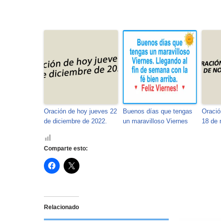
Oración de hoy jueves 22
Buenos días que tengas
Oració
de diciembre de 2022.
un maravilloso Viernes
18 de 
Comparte esto:
H
H
a
a
z
z
c
c
l
l
i
i
c
c
Relacionado
p
p
a
a