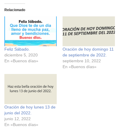
l
l
i
i
c
c
Relacionado
p
p
a
a
r
r
a
a
c
c
o
o
m
m
p
p
a
a
r
r
Feliz Sábado.
Oración de hoy domingo 11
t
t
i
i
diciembre 5, 2020
de septiembre de 2022.
r
r
e
e
En «Buenos días»
septiembre 10, 2022
n
n
En «Buenos días»
F
X
a
(
c
S
e
e
b
a
o
b
o
r
k
e
(
e
S
n
e
u
Oración de hoy lunes 13 de
a
n
junio del 2022.
b
a
r
v
junio 12, 2022
e
e
En «Buenos días»
e
n
n
t