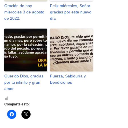
Oración de hoy
Feliz miércoles, Señor
miércoles 3 de agosto
gracias por este nuevo
de 2022.
día
Querido Dios, gracias
Fuerza, Sabiduría y
por tu infinito y gran
Bendiciones
amor
Comparte esto:
H
H
a
a
z
z
c
c