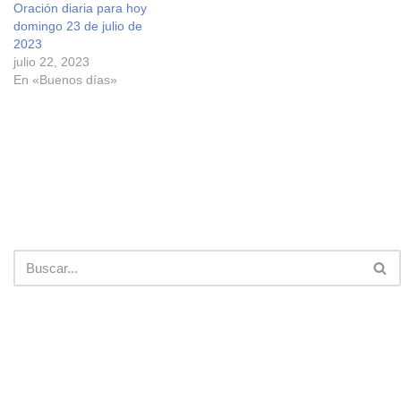
e
u
Oración diaria para hoy
a
n
domingo 23 de julio de
b
a
r
v
2023
e
e
julio 22, 2023
e
n
n
t
En «Buenos días»
u
a
n
n
a
a
v
n
e
u
n
e
t
v
a
a
n
)
a
n
u
e
v
a
)