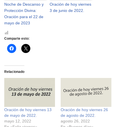
Noche de Descanso y
Oración de hoy viernes
Protección Divina:
3 de junio de 2022.
Oración para el 22 de
mayo de 2023
Comparte esto:
H
H
a
a
z
z
c
c
l
l
i
i
c
c
Relacionado
p
p
a
a
r
r
a
a
c
c
o
o
m
m
p
p
a
a
r
r
Oración de hoy viernes 13
Oración de hoy viernes 26
t
t
i
i
de mayo de 2022.
de agosto de 2022.
r
r
e
e
mayo 12, 2022
agosto 26, 2022
n
n
En «Feliz viernes»
En «Buenos días»