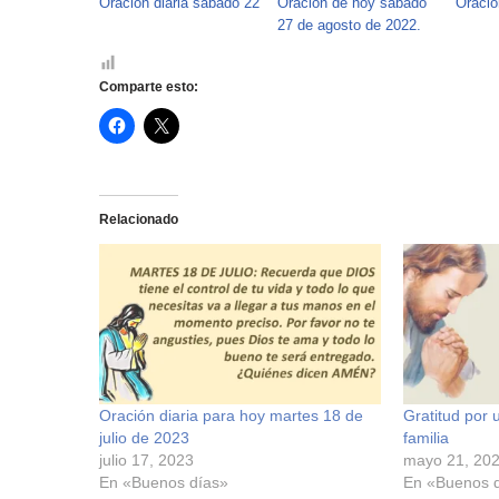
Oración diaria sábado 22
Oración de hoy sábado
Oració
27 de agosto de 2022.
Comparte esto:
H
H
a
a
z
z
c
c
l
l
i
i
c
c
Relacionado
p
p
a
a
r
r
a
a
c
c
o
o
m
m
p
p
a
a
r
r
t
t
i
i
r
r
e
e
Oración diaria para hoy martes 18 de
Gratitud por 
n
n
julio de 2023
familia
F
X
a
(
julio 17, 2023
mayo 21, 20
c
S
En «Buenos días»
En «Buenos 
e
e
b
a