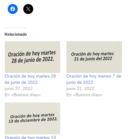
H
H
a
a
z
z
c
c
l
l
i
i
c
c
Relacionado
p
p
a
a
r
r
a
a
c
c
o
o
m
m
p
p
a
a
r
r
Oración de hoy martes 28
Oración de hoy martes 7 de
t
t
i
i
de junio de 2022.
junio de 2022.
r
r
e
e
junio 27, 2022
junio 21, 2022
n
n
En «Buenos días»
En «Buenos días»
F
X
a
(
c
S
e
e
b
a
o
b
o
r
k
e
(
e
S
n
e
u
Oración de hoy martes 13