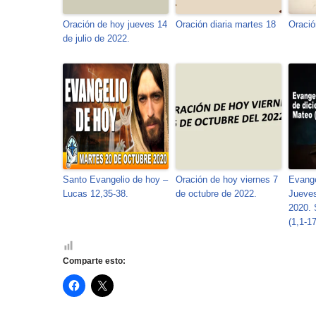
Oración de hoy jueves 14
Oración diaria martes 18
Oració
de julio de 2022.
Santo Evangelio de hoy –
Oración de hoy viernes 7
Evange
Lucas 12,35-38.
de octubre de 2022.
Jueves
2020.
(1,1-17
Comparte esto:
H
H
a
a
z
z
c
c